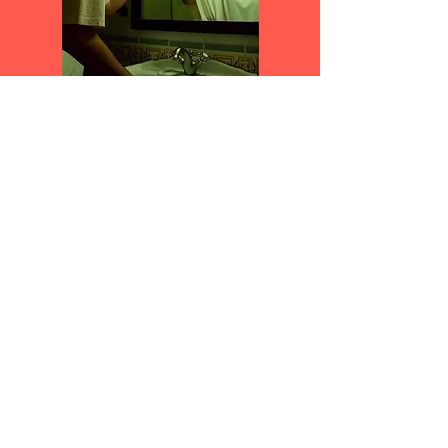
KATYA MARTÍNEZ
GUANYADORA CONCURS DE
FOTOGRAFIA 2021º
Seguir
@oijlavallduixo
©2020 per Regidoria de Joventut.
Ajuntament de la Vall d'Uixó.