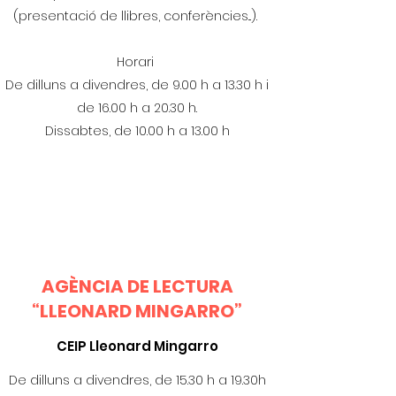
(presentació de llibres, conferències...).
Horari
De dilluns a divendres, de 9.00 h a 13.30 h i
de 16.00 h a 20.30 h.
Dissabtes, de 10.00 h a 13.00 h
AGÈNCIA DE LECTURA
“LLEONARD MINGARRO”
CEIP Lleonard Mingarro
De dilluns a divendres, de 15.30 h a 19.30h