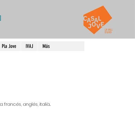
Pla Jove
IVAJ
Más
ancés, anglés, italià...