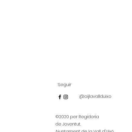
Seguir
@oijlavallduixo
©2020 per Regidoria
de Joventut.
Ajuntament de la Vall d'Uixó.