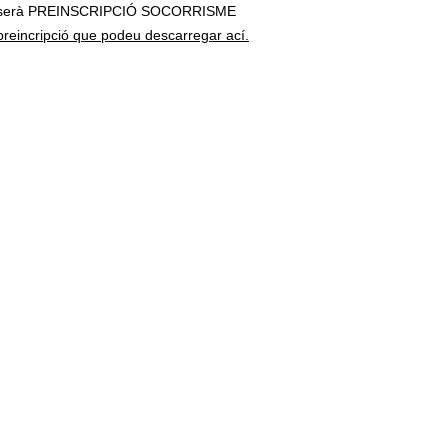
eu serà PREINSCRIPCIÓ SOCORRISME
e preincripció que podeu descarregar ací.