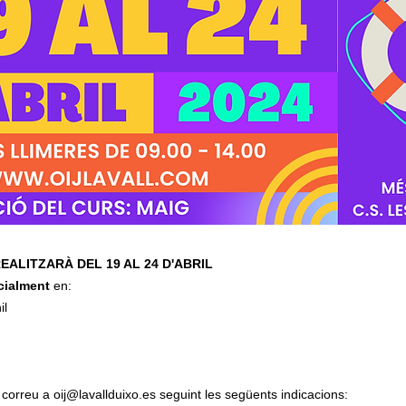
REALITZARÀ DEL 19 AL 24 D'ABRIL
cialment
en:
il
n correu a
oij@lavallduixo.es
seguint les següents indicacions: